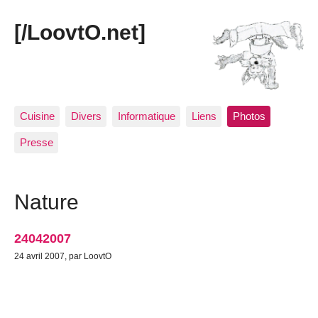
[/LoovtO.net]
Cuisine
Divers
Informatique
Liens
Photos
Presse
Nature
24042007
24 avril 2007, par LoovtO