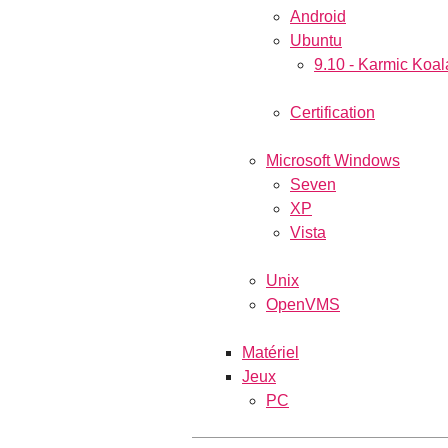
Android
Ubuntu
9.10 - Karmic Koal
Certification
Microsoft Windows
Seven
XP
Vista
Unix
OpenVMS
Matériel
Jeux
PC