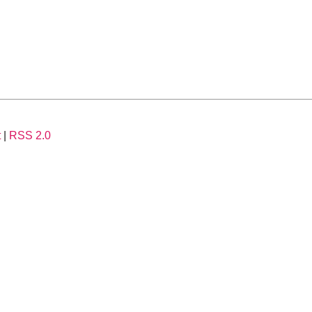
t
|
RSS 2.0