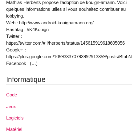
Mathias Herberts propose l’adoption de kouign-amann. Voici
quelques informations utiles si vous souhaitez contribuer au
lobbying.
Web : http://www.android-kouignamann.org/
Hashtag : #K4Kouign
Twitter :
https://twitter.com/# !/herberts/status/145615919618605056
Google+ :
https://plus.google.com/105933370793992913359/posts/BfubN
Facebook : (…)
Informatique
Code
Jeux
Logiciels
Matériel