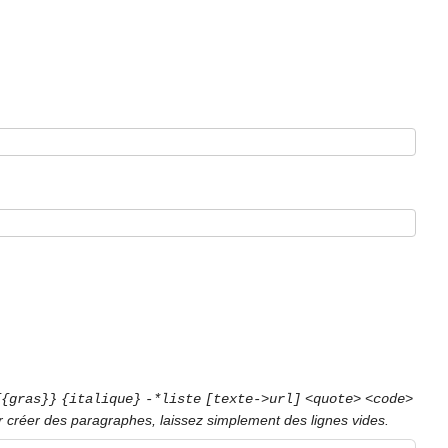
{{gras}}
{italique}
-*liste
[texte->url]
<quote>
<code>
r créer des paragraphes, laissez simplement des lignes vides.