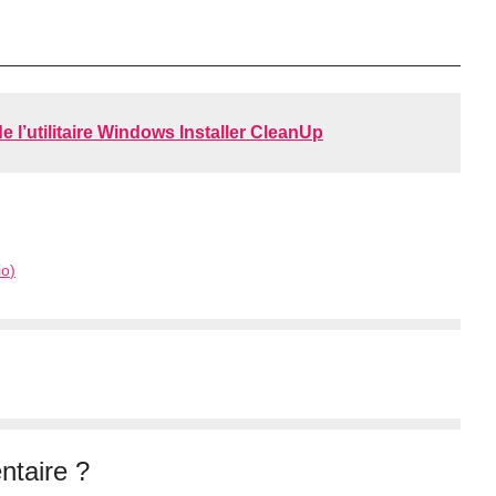
e l’utilitaire Windows Installer CleanUp
io
)
taire ?