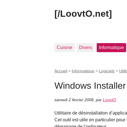
[/LoovtO.net]
Cuisine
Divers
Informatique
Accueil
>
Informatique
>
Logiciels
>
Utili
Windows Installe
samedi 2 février 2008
,
par
LoovtO
Utilitaire de désinstallation d’applica
Cet outil est utile en particulier pou
démarrage de l’ordinateur.