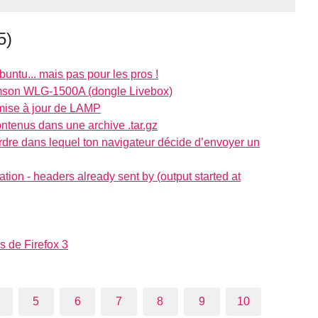
5)
untu... mais pas pour les pros !
omson WLG-1500A (dongle Livebox)
mise à jour de LAMP
ontenus dans une archive .tar.gz
rdre dans lequel ton navigateur décide d’envoyer un
ion - headers already sent by (output started at
 de Firefox 3
5
6
7
8
9
10