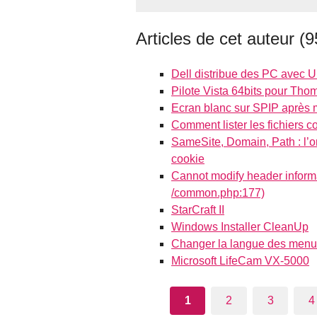
Articles de cet auteur (9
Dell distribue des PC avec Ub
Pilote Vista 64bits pour Th
Ecran blanc sur SPIP après 
Comment lister les fichiers c
SameSite, Domain, Path : l’o
cookie
Cannot modify header informat
/common.php:177)
StarCraft II
Windows Installer CleanUp
Changer la langue des menus
Microsoft LifeCam VX-5000
1
2
3
4