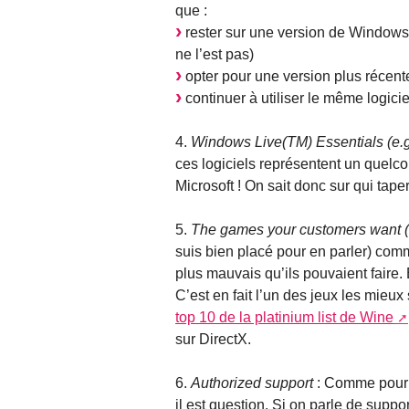
que :
rester sur une version de Windows 
ne l’est pas)
opter pour une version plus récente
continuer à utiliser le même logici
4.
Windows Live(TM) Essentials (e.g
ces logiciels représentent un quelcon
Microsoft ! On sait donc sur qui tape
5.
The games your customers want (e
suis bien placé pour en parler) com
plus mauvais qu’ils pouvaient faire. 
C’est en fait l’un des jeux les mieux
top 10 de la platinium list de Wine
sur DirectX.
6.
Authorized support
: Comme pour l
il est question. Si on parle de suppor