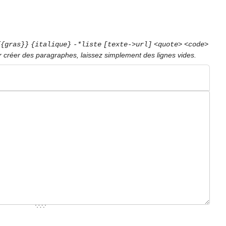
{{gras}}
{italique}
-*liste
[texte->url]
<quote>
<code>
r créer des paragraphes, laissez simplement des lignes vides.