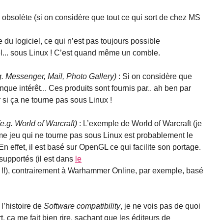
obsolète (si on considère que tout ce qui sort de chez MS
 du logiciel, ce qui n’est pas toujours possible
el... sous Linux ! C’est quand même un comble.
. Messenger, Mail, Photo Gallery)
: Si on considère que
que intérêt... Ces produits sont fournis par.. ah ben par
r si ça ne tourne pas sous Linux !
.g. World of Warcraft)
: L’exemple de World of Warcraft (je
me jeu qui ne tourne pas sous Linux est probablement le
En effet, il est basé sur OpenGL ce qui facilite son portage.
 supportés (il est dans
le
!!), contrairement à Warhammer Online, par exemple, basé
’histoire de
Software compatibility
, je ne vois pas de quoi
t, ça me fait bien rire, sachant que les éditeurs de