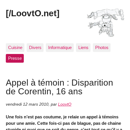
[/LoovtO.net]
Cuisine
Divers
Informatique
Liens
Photos
Presse
Appel à témoin : Disparition
de Corentin, 16 ans
vendredi 12 mars 2010
,
par
LoovtO
Une fois n’est pas coutume, je relaie un appel à témoins
pour une amie. Cette fois-ci pas de blague, pas de chaine
stupide ni quoi que ce soit du genre, c’est tout ce qu’il y a