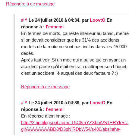
Répondre à ce message
#
^
Le 24 juillet 2010 à 04:34
,
par
LoovtO
En
réponse à :
l’ennemi
En termes de morts, ça reste inférieur au tabac, même
si on devait considérer que les 31% des accidents
mortels de la route ne sont pas inclus dans les 45 000
décès.
Après faut voir. Si un mec qui a bu se tue en ayant un
accident parce qu’il était en train d’attraper son briquet,
c’est un accident lié auquel des deux facteurs ? :)
Répondre à ce message
#
^
Le 24 juillet 2010 à 04:39
,
par
LoovtO
En
réponse à :
l’ennemi
En réponse à ton image :
http://2.bp.blogspot.com/_L5C8mYZXboA/S1HRYkSs-
gI/AAAAAAAABD8/D3pNlRDbW54/s400/absinthe-