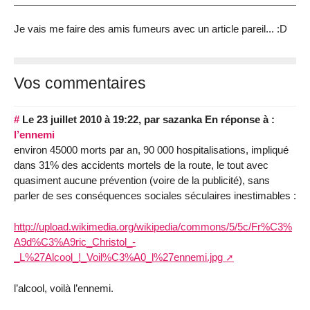
Je vais me faire des amis fumeurs avec un article pareil... :D
Vos commentaires
#
Le 23 juillet 2010 à 19:22
,
par
sazanka
En réponse à :
l’ennemi
environ 45000 morts par an, 90 000 hospitalisations, impliqué
dans 31% des accidents mortels de la route, le tout avec
quasiment aucune prévention (voire de la publicité), sans
parler de ses conséquences sociales séculaires inestimables :
http://upload.wikimedia.org/wikipedia/commons/5/5c/Fr%C3%
A9d%C3%A9ric_Christol_-
_L%27Alcool_!_Voil%C3%A0_l%27ennemi.jpg
l’alcool, voilà l’ennemi.