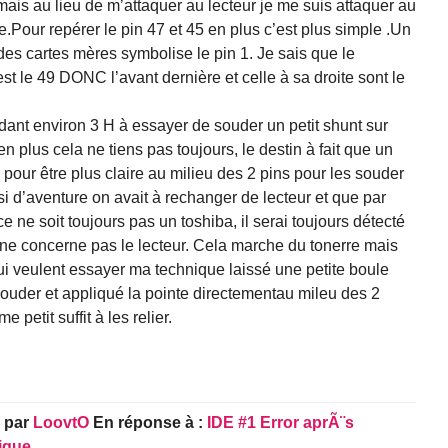
mais au lieu de m’attaquer au lecteur je me suis attaquer au
e.Pour repérer le pin 47 et 45 en plus c’est plus simple .Un
des cartes mères symbolise le pin 1. Je sais que le
t le 49 DONC l’avant dernière et celle à sa droite sont le
dant environ 3 H à essayer de souder un petit shunt sur
t en plus cela ne tiens pas toujours, le destin à fait que un
pour être plus claire au milieu des 2 pins pour les souder
 si d’aventure on avait à rechanger de lecteur et que par
e ne soit toujours pas un toshiba, il serai toujours détecté
ne concerne pas le lecteur. Cela marche du tonerre mais
qui veulent essayer ma technique laissé une petite boule
 souder et appliqué la pointe directementau mileu des 2
 petit suffit à les relier.
,
par
LoovtO
En réponse à :
IDE #1 Error aprÃ¨s
ique