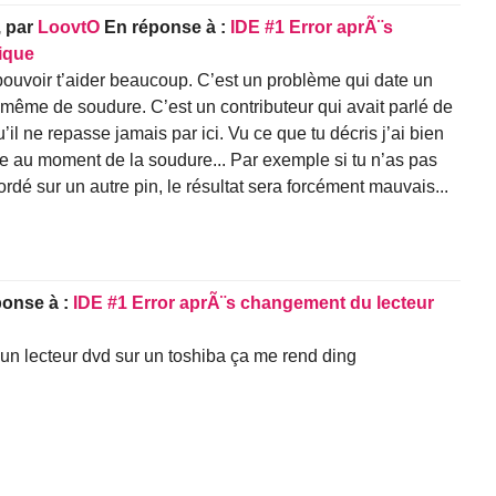
,
par
LoovtO
En réponse à :
IDE #1 Error aprÃ¨s
ique
 pouvoir t’aider beaucoup. C’est un problème qui date un
i-même de soudure. C’est un contributeur qui avait parlé de
u’il ne repasse jamais par ici. Vu ce que tu décris j’ai bien
me au moment de la soudure... Par exemple si tu n’as pas
dé sur un autre pin, le résultat sera forcément mauvais...
ponse à :
IDE #1 Error aprÃ¨s changement du lecteur
un lecteur dvd sur un toshiba ça me rend ding