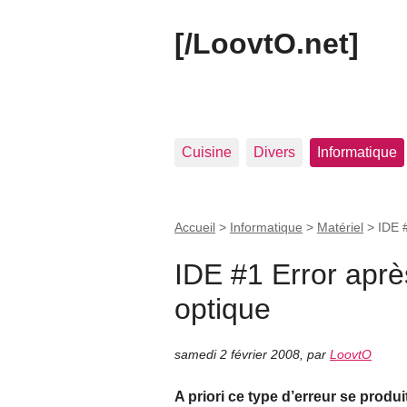
[/LoovtO.net]
Cuisine
Divers
Informatique
Accueil
>
Informatique
>
Matériel
>
IDE 
IDE #1 Error apr
optique
samedi 2 février 2008
,
par
LoovtO
A priori ce type d’erreur se prod