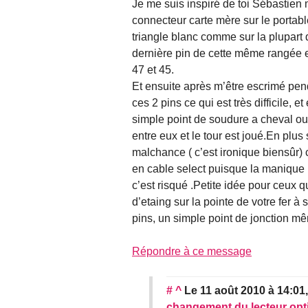
Je me suis inspiré de toi Sébastien 
connecteur carte mère sur le portabl
triangle blanc comme sur la plupart 
dernière pin de cette même rangée es
47 et 45.
Et ensuite après m’être escrimé pen
ces 2 pins ce qui est très difficile, e
simple point de soudure a cheval ou 
entre eux et le tour est joué.En plus
malchance ( c’est ironique biensûr) c
en cable select puisque la manique 
c’est risqué .Petite idée pour ceux 
d’etaing sur la pointe de votre fer à
pins, un simple point de jonction même
Répondre à ce message
#
^
Le 11 août 2010 à 14:01
changement du lecteur opt