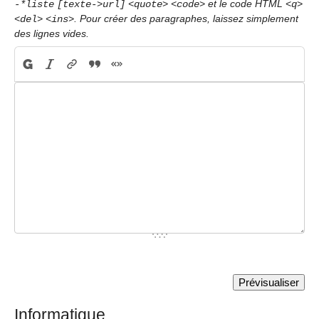
et le code HTML
-*liste
[texte->url]
<quote>
<code>
<q>
. Pour créer des paragraphes, laissez simplement
<del>
<ins>
des lignes vides.
Informatique