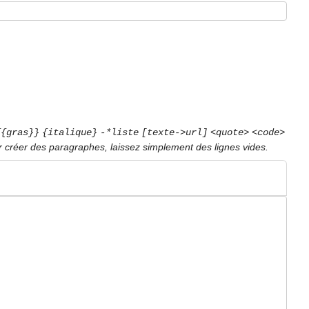
{{gras}}
{italique}
-*liste
[texte->url]
<quote>
<code>
r créer des paragraphes, laissez simplement des lignes vides.