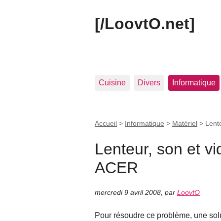
[/LoovtO.net]
Cuisine
Divers
Informatique
Accueil
>
Informatique
>
Matériel
>
Lent
Lenteur, son et v
ACER
mercredi 9 avril 2008
,
par
LoovtO
Pour résoudre ce problème, une solu