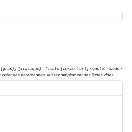
{{gras}}
{italique}
-*liste
[texte->url]
<quote>
<code>
r créer des paragraphes, laissez simplement des lignes vides.