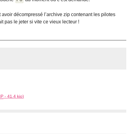
F6
ut avoir décompressé l’archive zip contenant les pilotes
it pas le jeter si vite ce vieux lecteur !
IP
-
41.4 kio
)