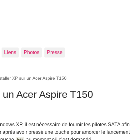
Liens
Photos
Presse
staller XP sur un Acer Aspire T150
r un Acer Aspire T150
ndows XP, il est nécessaire de fournir les pilotes SATA afin
te après avoir pressé une touche pour amorcer le lancement
 touche
au moment où c’est demandé.