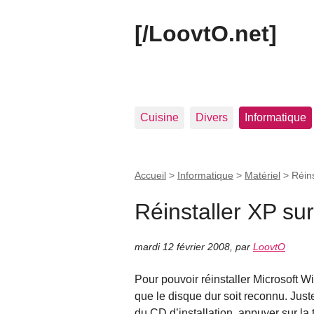
[/LoovtO.net]
Cuisine
Divers
Informatique
Accueil
>
Informatique
>
Matériel
>
Réin
Réinstaller XP su
mardi 12 février 2008
,
par
LoovtO
Pour pouvoir réinstaller Microsoft Wi
que le disque dur soit reconnu. Jus
du CD d’installation, appuyer sur la